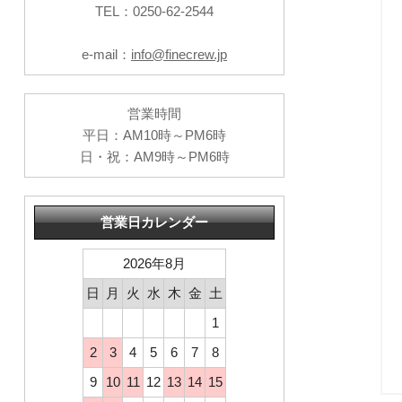
TEL：0250-62-2544
e-mail：
info@finecrew.jp
営業時間
平日：AM10時～PM6時
日・祝：AM9時～PM6時
営業日カレンダー
2026年8月
日
月
火
水
木
金
土
1
2
3
4
5
6
7
8
9
10
11
12
13
14
15