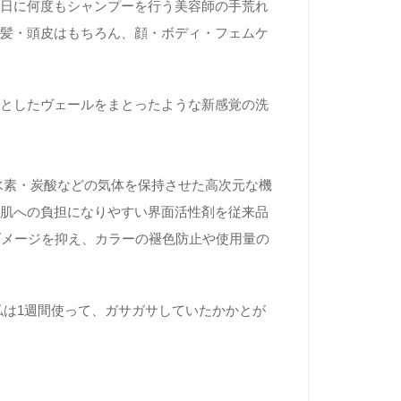
１日に何度もシャンプーを行う美容師の手荒れ
。髪・頭皮はもちろん、顔・ボディ・フェムケ
りとしたヴェールをまとったような新感覚の洗
水素・炭酸などの気体を保持させた高次元な機
、肌への負担になりやすい界面活性剤を従来品
ダメージを抑え、カラーの褪色防止や使用量の
私は1週間使って、ガサガサしていたかかとが